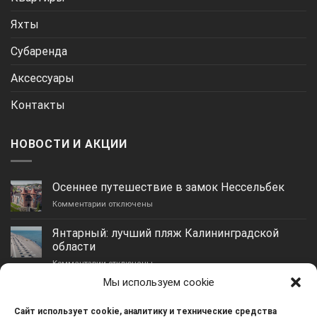
Яхты
Субаренда
Аксессуары
Контакты
НОВОСТИ И АКЦИИ
Осеннее путешествие в замок Нессельбек
к
Комментарии
отключены
записи
Осеннее
Янтарный: лучший пляж Калининградской
путешествие
области
в
к
Комментарии
замок
отключены
записи
Нессельбек
Мы используем cookie
Янтарный:
Гурьевск: идеальное место для отдыха и
лучший
жизни
Сайт использует cookie, аналитику и технические средства
пляж