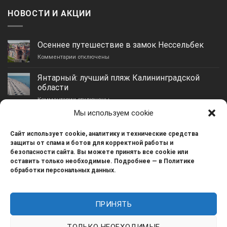
НОВОСТИ И АКЦИИ
Осеннее путешествие в замок Нессельбек
к
Комментарии
отключены
записи
Осеннее
Янтарный: лучший пляж Калининградской
путешествие
области
в
к
Комментарии
замок
отключены
записи
Нессельбек
Мы используем cookie
Янтарный:
Гурьевск: идеальное место для отдыха и
лучший
жизни
Сайт использует cookie, аналитику и технические средства
пляж
к
Комментарии
отключены
Калининградской
защиты от спама и ботов для корректной работы и
записи
области
безопасности сайта. Вы можете принять все cookie или
Гурьевск:
Зеленое сердце Калининграда — остров Канта
оставить только необходимые. Подробнее — в Политике
идеальное
обработки персональных данных.
к
Комментарии
отключены
место
записи
для
Зеленое
отдыха
сердце
и
ПРИНЯТЬ
Калининграда
Реквизиты: ИП Бирюков Н.Н. ИНН 519057045436 ОГРНИП
жизни
—
320392600004545 Способы оплаты: Наличные /
остров
ТОЛЬКО НЕОБХОДИМЫЕ