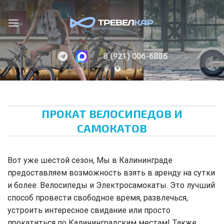
Skip
to
content
8 (921) 006-6886
ПРОКАТ ВЕЛОСИПЕДОВ И
САМОКАТОВ
Вот уже шестой сезон, Мы в Калининграде
предоставляем возможность взять в аренду на сутки
и более: Велосипеды и Электросамокаты. Это лучший
способ провести свободное время, развлечься,
устроить интересное свидание или просто
прокатиться по Калининградским местам! Также