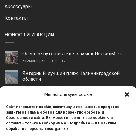
Аксессуары
Контакты
НОВОСТИ И АКЦИИ
Осеннее путешествие в замок Нессельбек
к
Комментарии
отключены
записи
Осеннее
Янтарный: лучший пляж Калининградской
путешествие
области
в
к
Комментарии
замок
отключены
записи
Нессельбек
Мы используем cookie
Янтарный:
Гурьевск: идеальное место для отдыха и
лучший
жизни
пляж
Сайт использует cookie, аналитику и технические средства
к
Комментарии
отключены
Калининградской
защиты от спама и ботов для корректной работы и
записи
области
безопасности сайта. Вы можете принять все cookie или
Гурьевск:
Зеленое сердце Калининграда — остров Канта
оставить только необходимые. Подробнее — в Политике
идеальное
обработки персональных данных.
к
Комментарии
отключены
место
записи