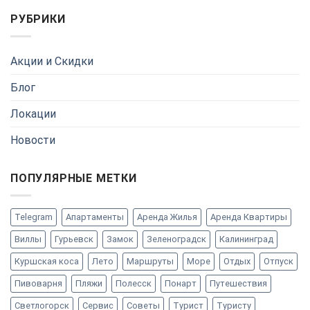
РУБРИКИ
Акции и Скидки
Блог
Локации
Новости
ПОПУЛЯРНЫЕ МЕТКИ
Telegram
Апартаменты
Аренда Жилья
Аренда Квартиры
Виллы
Гурьевск
Замок
Зеленоградск
Калининград
Куршская коса
Лето
Маршруты
Море
Отдых
Отпуск
Пивоварня
Пляжи
Полесск
Понарт
Путешествия
Светлогорск
Сервис
Советы
Турист
Туристу