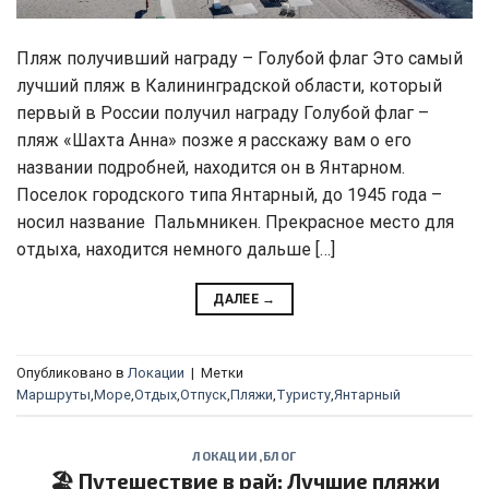
Пляж получивший награду – Голубой флаг Это самый
лучший пляж в Калининградской области, который
первый в России получил награду Голубой флаг –
пляж «Шахта Анна» позже я расскажу вам о его
названии подробней, находится он в Янтарном.
Поселок городского типа Янтарный, до 1945 года –
носил название Пальмникен. Прекрасное место для
отдыха, находится немного дальше […]
ДАЛЕЕ
→
Опубликовано в
Локации
|
Метки
Маршруты
,
Море
,
Отдых
,
Отпуск
,
Пляжи
,
Туристу
,
Янтарный
ЛОКАЦИИ
,
БЛОГ
🏖️ Путешествие в рай: Лучшие пляжи