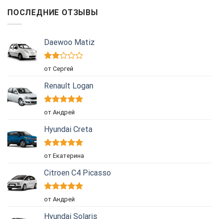
ПОСЛЕДНИЕ ОТЗЫВЫ
Daewoo Matiz
Оценка
от Сергей
2
из
5
Renault Logan
Оценка
5
от Андрей
из 5
Hyundai Creta
Оценка
5
от Екатерина
из 5
Citroen C4 Picasso
Оценка
5
от Андрей
из 5
Hyundai Solaris