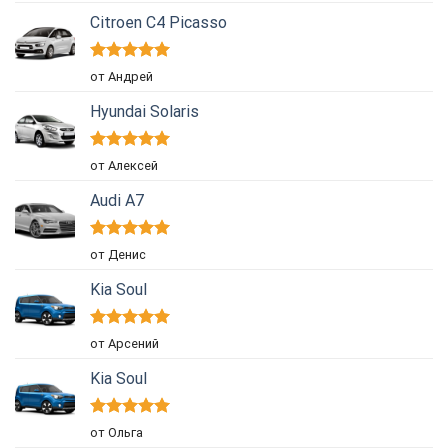
Citroen C4 Picasso
Оценка
5
от Андрей
из 5
Hyundai Solaris
Оценка
5
от Алексей
из 5
Audi A7
Оценка
5
от Денис
из 5
Kia Soul
Оценка
5
от Арсений
из 5
Kia Soul
Оценка
5
от Ольга
из 5