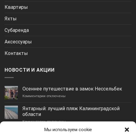
Квартиры
Яхты
Субаренда
Аксессуары
Контакты
НОВОСТИ И АКЦИИ
Осеннее путешествие в замок Нессельбек
к
Комментарии
отключены
записи
Осеннее
Янтарный: лучший пляж Калининградской
путешествие
области
в
к
Комментарии
замок
отключены
записи
Нессельбек
Мы используем cookie
Янтарный:
Гурьевск: идеальное место для отдыха и