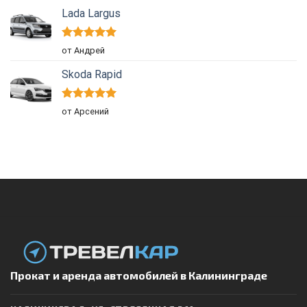
Lada Largus
Оценка
5
от Андрей
из 5
Skoda Rapid
Оценка
5
от Арсений
из 5
Прокат и аренда автомобилей в Калининграде