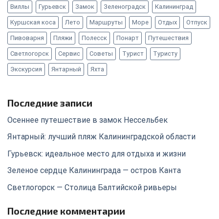
Виллы
Гурьевск
Замок
Зеленоградск
Калининград
Куршская коса
Лето
Маршруты
Море
Отдых
Отпуск
Пивоварня
Пляжи
Полесск
Понарт
Путешествия
Светлогорск
Сервис
Советы
Турист
Туристу
Экскурсия
Янтарный
Яхта
Последние записи
Осеннее путешествие в замок Нессельбек
Янтарный: лучший пляж Калининградской области
Гурьевск: идеальное место для отдыха и жизни
Зеленое сердце Калининграда — остров Канта
Светлогорск — Столица Балтийской ривьеры
Последние комментарии