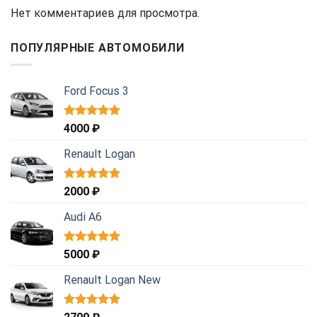
Нет комментариев для просмотра.
ПОПУЛЯРНЫЕ АВТОМОБИЛИ
Ford Focus 3
Оценка
4000
₽
5.00
из 5
Renault Logan
Оценка
2000
₽
5.00
из 5
Audi A6
Оценка
5000
₽
5.00
из 5
Renault Logan New
Оценка