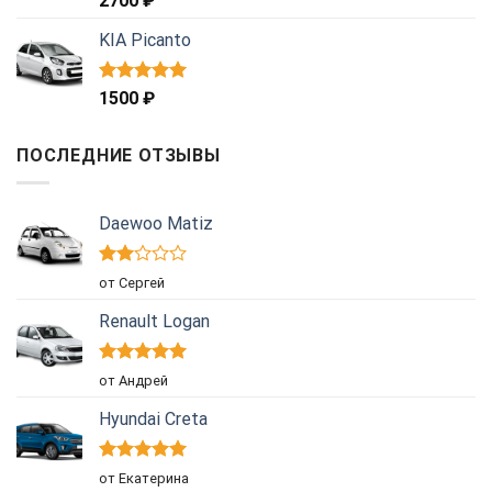
2700
₽
5.00
из 5
KIA Picanto
Оценка
1500
₽
5.00
из 5
ПОСЛЕДНИЕ ОТЗЫВЫ
Daewoo Matiz
Оценка
от Сергей
2
из
5
Renault Logan
Оценка
5
от Андрей
из 5
Hyundai Creta
Оценка
5
от Екатерина
из 5