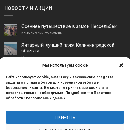
НОВОСТИ И АКЦИИ
Осеннее путешествие в замок Нессельбек
к
Комментарии
отключены
записи
Осеннее
Янтарный: лучший пляж Калининградской
путешествие
области
в
к
Комментарии
замок
отключены
записи
Нессельбек
Мы используем cookie
Янтарный:
Гурьевск: идеальное место для отдыха и
лучший
жизни
пляж
Сайт использует cookie, аналитику и технические средства
к
Комментарии
отключены
Калининградской
защиты от спама и ботов для корректной работы и
записи
области
безопасности сайта. Вы можете принять все cookie или
Гурьевск:
Зеленое сердце Калининграда — остров Канта
оставить только необходимые. Подробнее — в Политике
идеальное
обработки персональных данных.
к
Комментарии
отключены
место
записи
для
Зеленое
отдыха
сердце
и
ПРИНЯТЬ
Калининграда
Реквизиты: ИП Бирюков Н.Н. ИНН 519057045436 ОГРНИП
жизни
—
320392600004545 Способы оплаты: Наличные /
остров