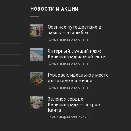
НОВОСТИ И АКЦИИ
Осеннее путешествие в
замок Нессельбек
к
Комментарии
отключены
записи
Осеннее
Янтарный: лучший пляж
путешествие
Калининградской области
в
к
Комментарии
отключены
замок
записи
Нессельбек
Янтарный:
Гурьевск: идеальное место
лучший
для отдыха и жизни
пляж
к
Комментарии
отключены
Калининградской
записи
области
Гурьевск:
Зеленое сердце
идеальное
Калининграда — остров
место
Канта
для
к
Комментарии
отдыха
отключены
записи
и
Зеленое
жизни