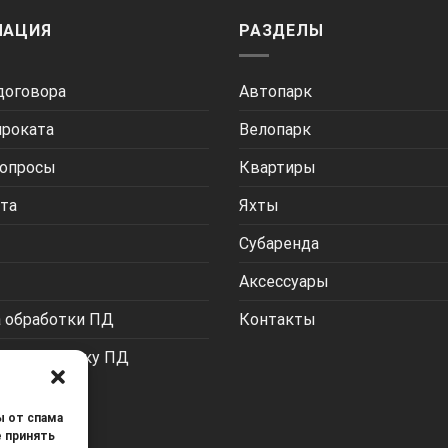
МАЦИЯ
РАЗДЕЛЫ
договора
Автопарк
проката
Велопарк
Вопросы
Квартиры
йта
Яхты
Субаренда
Аксессуары
 обработки ПД
Контакты
 на обработку ПД
ы от спама
е принять