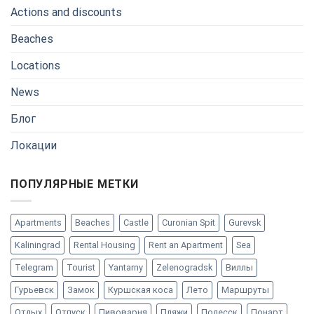
Actions and discounts
Beaches
Locations
News
Блог
Локации
ПОПУЛЯРНЫЕ МЕТКИ
Apartments
Beaches
Castle
Curonian Spit
Gurevsk
Kaliningrad
Rental Housing
Rent an Apartment
Sea
Telegram
Tourist
Yantarny
Zelenogradsk
Виллы
Гурьевск
Замок
Куршская коса
Лето
Маршруты
Отдых
Отпуск
Пивоварня
Пляжи
Полесск
Понарт