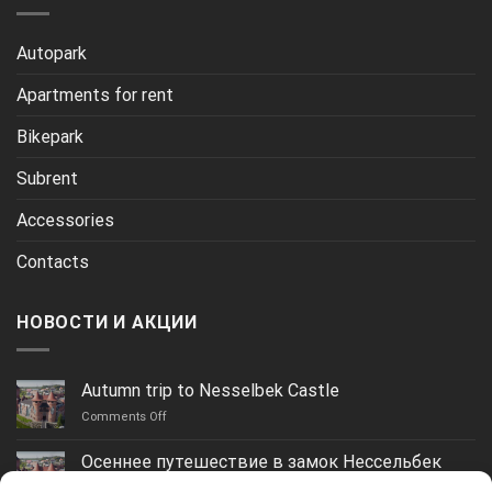
Autopark
Apartments for rent
Bikepark
Subrent
Accessories
Contacts
НОВОСТИ И АКЦИИ
Autumn trip to Nesselbek Castle
on
Comments Off
Autumn
trip
Осеннее путешествие в замок Нессельбек
to
on
Comments Off
Nesselbek