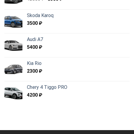
price
price
was:
is:
Skoda Karoq
12000 ₽.
8500 ₽.
3500
₽
Audi A7
5400
₽
Kia Rio
2300
₽
Chery 4 Tiggo PRO
4200
₽