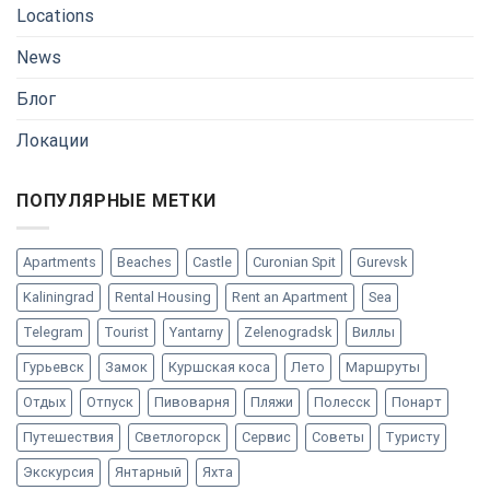
Locations
News
Блог
Локации
ПОПУЛЯРНЫЕ МЕТКИ
Apartments
Beaches
Castle
Curonian Spit
Gurevsk
Kaliningrad
Rental Housing
Rent an Apartment
Sea
Telegram
Tourist
Yantarny
Zelenogradsk
Виллы
Гурьевск
Замок
Куршская коса
Лето
Маршруты
Отдых
Отпуск
Пивоварня
Пляжи
Полесск
Понарт
Путешествия
Светлогорск
Сервис
Советы
Туристу
Экскурсия
Янтарный
Яхта