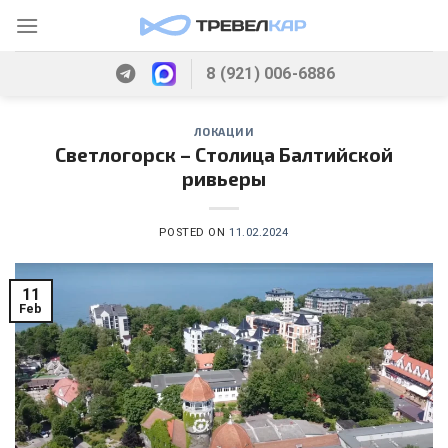
Skip
to
content
8 (921) 006-6886
ЛОКАЦИИ
Светлогорск – Столица Балтийской
ривьеры
POSTED ON
11.02.2024
11
Feb