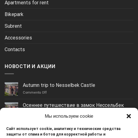
Apartments for rent
Bikepark
Subrent
Accessories
Contacts
НОВОСТИ И АКЦИИ
Autumn trip to Nesselbek Castle
on
Comments Off
Autumn
trip
Осеннее путешествие в замок Нессельбек
to
on
Comments Off
Nesselbek
Мы используем cookie
Осеннее
Castle
путешествие
Yantarny: the best beach in the Kaliningrad region
в
Сайт использует cookie, аналитику и технические средства
on
Comments Off
замок
защиты от спама и ботов для корректной работы и
Yantarny: