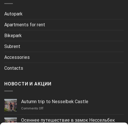
Autopark
Apartments for rent
Bikepark
Subrent
Accessories
Contacts
НОВОСТИ И АКЦИИ
Autumn trip to Nesselbek Castle
on
Comments Off
Autumn
trip
Осеннее путешествие в замок Нессельбек
to
on
Comments Off
Nesselbek