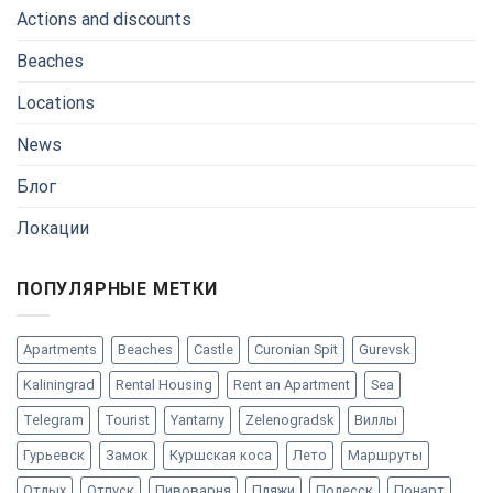
Actions and discounts
Beaches
Locations
News
Блог
Локации
ПОПУЛЯРНЫЕ МЕТКИ
Apartments
Beaches
Castle
Curonian Spit
Gurevsk
Kaliningrad
Rental Housing
Rent an Apartment
Sea
Telegram
Tourist
Yantarny
Zelenogradsk
Виллы
Гурьевск
Замок
Куршская коса
Лето
Маршруты
Отдых
Отпуск
Пивоварня
Пляжи
Полесск
Понарт