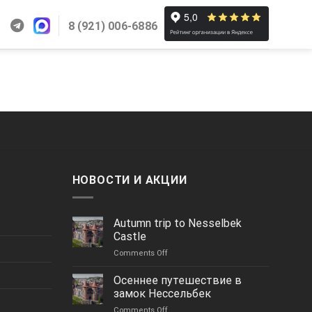
8 (921) 006-6886
НОВОСТИ И АКЦИИ
Autumn trip to Nesselbek
Castle
on
Comments Off
Autumn
trip
Осеннее путешествие в
to
замок Нессельбек
Nesselbek
on
Comments Off
Castle