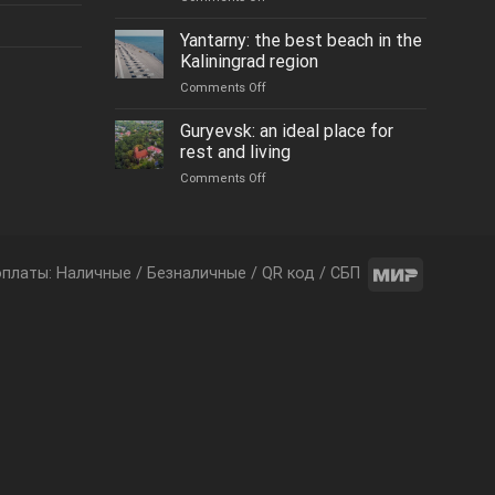
Осеннее
путешествие
Yantarny: the best beach in the
в
Kaliningrad region
замок
on
Comments Off
Нессельбек
Yantarny:
the
Guryevsk: an ideal place for
best
rest and living
beach
on
Comments Off
in
Guryevsk:
the
an
Kaliningrad
ideal
region
place
for
латы: Наличные / Безналичные / QR код / СБП
rest
and
living