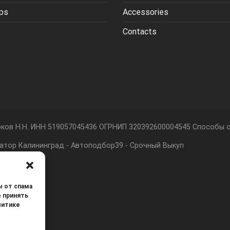
ips
Accessories
Contacts
ков Н.Н. ИНН 519057045436 ОГРНИП 320392600004545 Способы оп
атор Калининград
-
Автоподбор39
-
Срочный Выкуп
ы от спама
е принять
литике