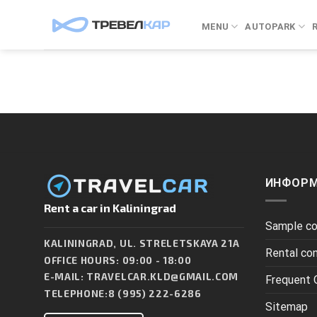
Skip
to
MENU
AUTOPARK
content
ИНФОР
Rent a car in Kaliningrad
Sample co
KALININGRAD, UL. STRELETSKAYA 21A
Rental co
OFFICE HOURS: 09:00 - 18:00
E-MAIL:
TRAVELCAR.KLD@GMAIL.COM
Frequent 
TELEPHONE:
8 (995) 222-6286
Sitemap