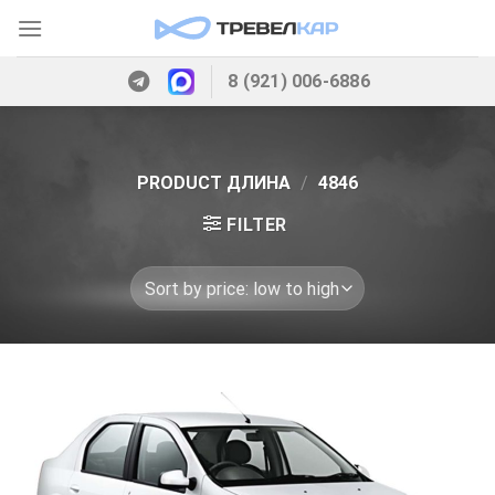
Skip
to
content
8 (921) 006-6886
PRODUCT ДЛИНА
/
4846
FILTER