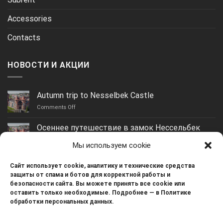
Accessories
Contacts
НОВОСТИ И АКЦИИ
Autumn trip to Nesselbek Castle
on
Comments Off
Autumn
trip
Осеннее путешествие в замок Нессельбек
to
on
Comments Off
Nesselbek
Мы используем cookie
Осеннее
Castle
путешествие
Yantarny: the best beach in the Kaliningrad region
в
Сайт использует cookie, аналитику и технические средства
on
Comments Off
замок
защиты от спама и ботов для корректной работы и
Yantarny:
Нессельбек
безопасности сайта. Вы можете принять все cookie или
the
Guryevsk: an ideal place for rest and living
оставить только необходимые. Подробнее — в Политике
best
обработки персональных данных.
on
Comments Off
beach
Guryevsk:
in
an
the