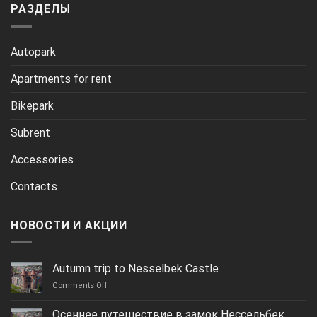
РАЗДЕЛЫ
Autopark
Apartments for rent
Bikepark
Subrent
Accessories
Contacts
НОВОСТИ И АКЦИИ
Autumn trip to Nesselbek Castle
on
Comments Off
Autumn
trip
Осеннее путешествие в замок Нессельбек