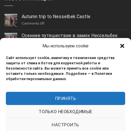
Autumn trip to Nesselbek Castle
on
Comments Off
Autumn
trip
Осеннее путешествие в замок Нессельбек
to
on
Comments Off
Nesselbek
Мы используем cookie
Осеннее
Castle
путешествие
Yantarny: the best beach in the Kaliningrad region
в
Сайт использует cookie, аналитику и технические средства
on
Comments Off
замок
защиты от спама и ботов для корректной работы и
Yantarny:
Нессельбек
безопасности сайта. Вы можете принять все cookie или
the
Guryevsk: an ideal place for rest and living
оставить только необходимые. Подробнее — в Политике
best
обработки персональных данных.
on
Comments Off
beach
Guryevsk:
in
an
the
ideal
Kaliningrad
ПРИНЯТЬ
place
region
Реквизиты: ИП Бирюков Н.Н. ИНН 519057045436 ОГРНИП
for
320392600004545 Способы оплаты: Наличные /
rest
ТОЛЬКО НЕОБХОДИМЫЕ
Безналичные / QR код / СБП
and
living
НАСТРОИТЬ