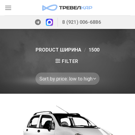
Skip
to
content
8 (921) 006-6886
PRODUCT ШИРИНА
/
1500
FILTER